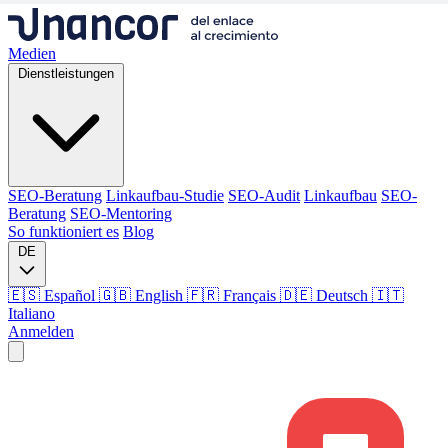
Medien
Dienstleistungen
SEO-Beratung
Linkaufbau-Studie
SEO-Audit
Linkaufbau
SEO-
Beratung
SEO-Mentoring
So funktioniert es
Blog
DE
🇪🇸 Español
🇬🇧 English
🇫🇷 Français
🇩🇪 Deutsch
🇮🇹
Italiano
Anmelden
Medien
Dienstleistungen