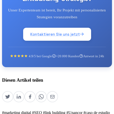
Unser Expertenteam ist bereit, Ihr Projekt mit personalisierten
Strategien voranzutreiben
Kontaktieren Sie uns jetzt
4.9/5 bei Google
+20.000 Kunden
Antwort in 24h
Diesen Artikel teilen
#marketing digital
#SEO
#link building
#Unancor
#caso de estudio