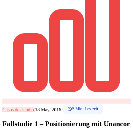
SEO-Beratung
Linkaufbau-Studie
SEO-Audit
Linkaufbau
SEO-
Beratung
SEO-Mentoring
So funktioniert es
Blog
Sprache
🇪🇸 ES
🇬🇧 EN
🇫🇷 FR
🇩🇪 DE
🇮🇹 IT
Anmelden
5
Min. Lesezeit
Casos de estudio
18 May, 2016
Fallstudie 1 – Positionierung mit Unancor