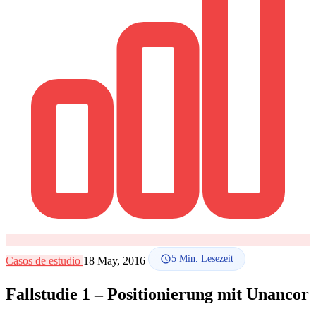
SEO-Beratung
Linkaufbau-Studie
SEO-Audit
Linkaufbau
SEO-
Beratung
SEO-Mentoring
So funktioniert es
Blog
Sprache
🇪🇸 ES
🇬🇧 EN
🇫🇷 FR
🇩🇪 DE
🇮🇹 IT
Anmelden
5
Min. Lesezeit
Casos de estudio
18 May, 2016
Fallstudie 1 – Positionierung mit Unancor