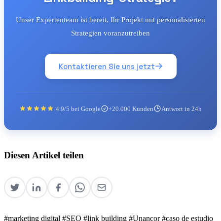
Unser Expertenteam ist bereit, Ihr Projekt mit personalisierten
Strategien voranzutreiben
Kontaktieren Sie uns jetzt
4.9/5 bei Google
+20.000 Kunden
Antwort in 24h
Diesen Artikel teilen
#marketing digital
#SEO
#link building
#Unancor
#caso de estudio