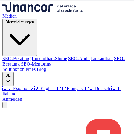
Medien
Dienstleistungen
SEO-Beratung
Linkaufbau-Studie
SEO-Audit
Linkaufbau
SEO-
Beratung
SEO-Mentoring
So funktioniert es
Blog
DE
🇪🇸 Español
🇬🇧 English
🇫🇷 Français
🇩🇪 Deutsch
🇮🇹
Italiano
Anmelden
Medien
Dienstleistungen