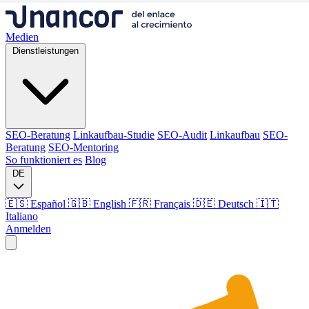
Medien
Dienstleistungen
SEO-Beratung
Linkaufbau-Studie
SEO-Audit
Linkaufbau
SEO-
Beratung
SEO-Mentoring
So funktioniert es
Blog
DE
🇪🇸 Español
🇬🇧 English
🇫🇷 Français
🇩🇪 Deutsch
🇮🇹
Italiano
Anmelden
Medien
Dienstleistungen