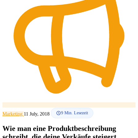
SEO-Beratung
Linkaufbau-Studie
SEO-Audit
Linkaufbau
SEO-
Beratung
SEO-Mentoring
So funktioniert es
Blog
Sprache
🇪🇸 ES
🇬🇧 EN
🇫🇷 FR
🇩🇪 DE
🇮🇹 IT
Anmelden
9
Min. Lesezeit
Marketing
11 July, 2018
Wie man eine Produktbeschreibung
schreibt, die deine Verkäufe steigert