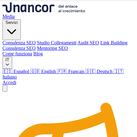
Media
Servizi
Consulenza SEO
Studio Collegamenti
Audit SEO
Link Building
Consulenza SEO
Mentoring SEO
Come funziona
Blog
IT
🇪🇸 Español
🇬🇧 English
🇫🇷 Français
🇩🇪 Deutsch
🇮🇹
Italiano
Accedi
Media
Servizi
Consulenza SEO
Studio Collegamenti
Audit SEO
Link Building
Consulenza SEO
Mentoring SEO
Come funziona
Blog