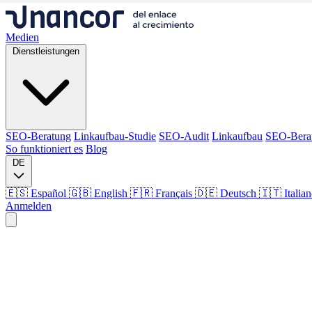
Medien
Dienstleistungen
SEO-Beratung
Linkaufbau-Studie
SEO-Audit
Linkaufbau
SEO-Bera
So funktioniert es
Blog
DE
🇪🇸 Español
🇬🇧 English
🇫🇷 Français
🇩🇪 Deutsch
🇮🇹 Italia
Anmelden
Medien
Dienstleistungen