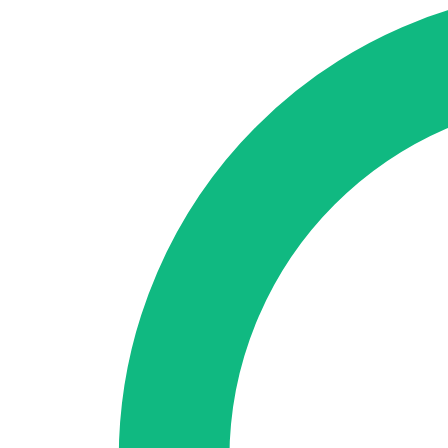
SEO-Beratung
Linkaufbau-Studie
SEO-Audit
Linkaufbau
SEO-Bera
So funktioniert es
Blog
Sprache
🇪🇸 ES
🇬🇧 EN
🇫🇷 FR
🇩🇪 DE
🇮🇹 IT
Anmelden