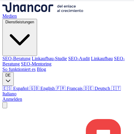
Medien
Dienstleistungen
SEO-Beratung
Linkaufbau-Studie
SEO-Audit
Linkaufbau
SEO-
Beratung
SEO-Mentoring
So funktioniert es
Blog
DE
🇪🇸 Español
🇬🇧 English
🇫🇷 Français
🇩🇪 Deutsch
🇮🇹
Italiano
Anmelden
Medien
Dienstleistungen