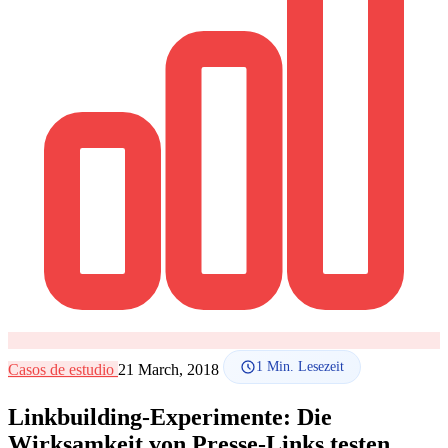
SEO-Beratung
Linkaufbau-Studie
SEO-Audit
Linkaufbau
SEO-
Beratung
SEO-Mentoring
So funktioniert es
Blog
Sprache
🇪🇸 ES
🇬🇧 EN
🇫🇷 FR
🇩🇪 DE
🇮🇹 IT
Anmelden
1
Min. Lesezeit
Casos de estudio
21 March, 2018
Linkbuilding-Experimente: Die
Wirksamkeit von Presse-Links testen