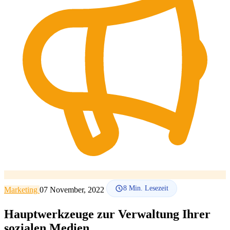
SEO-Beratung
Linkaufbau-Studie
SEO-Audit
Linkaufbau
SEO-
Beratung
SEO-Mentoring
So funktioniert es
Blog
Sprache
🇪🇸 ES
🇬🇧 EN
🇫🇷 FR
🇩🇪 DE
🇮🇹 IT
Anmelden
8
Min. Lesezeit
Marketing
07 November, 2022
Hauptwerkzeuge zur Verwaltung Ihrer
sozialen Medien