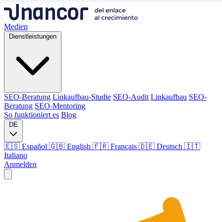
Medien
Dienstleistungen
SEO-Beratung
Linkaufbau-Studie
SEO-Audit
Linkaufbau
SEO-
Beratung
SEO-Mentoring
So funktioniert es
Blog
DE
🇪🇸 Español
🇬🇧 English
🇫🇷 Français
🇩🇪 Deutsch
🇮🇹
Italiano
Anmelden
Medien
Dienstleistungen