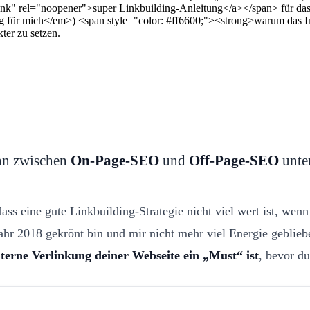
nk" rel="noopener">super Linkbuilding-Anleitung</a></span> für das J
ig für mich</em>) <span style="color: #ff6600;"><strong>warum das In
ter zu setzen.
ann zwischen
On-Page-SEO
und
Off-Page-SEO
unte
ss eine gute Linkbuilding-Strategie nicht viel wert ist, wen
ahr 2018 gekrönt bin und mir nicht mehr viel Energie gebliebe
terne Verlinkung deiner Webseite ein „Must“ ist
, bevor du