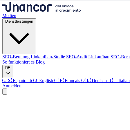
Medien
Dienstleistungen
SEO-Beratung
Linkaufbau-Studie
SEO-Audit
Linkaufbau
SEO-Bera
So funktioniert es
Blog
DE
🇪🇸 Español
🇬🇧 English
🇫🇷 Français
🇩🇪 Deutsch
🇮🇹 Italia
Anmelden
Medien
Dienstleistungen