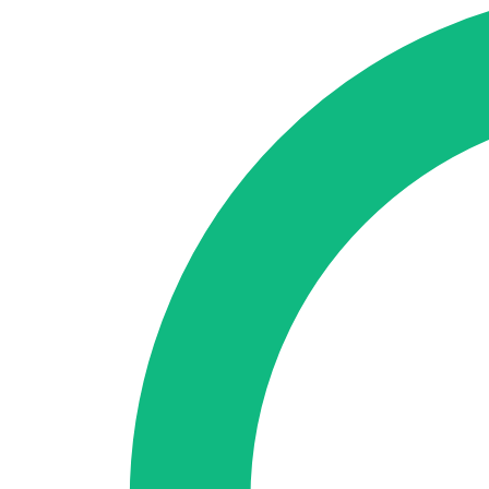
SEO-Beratung
Linkaufbau-Studie
SEO-Audit
Linkaufbau
SEO-Bera
So funktioniert es
Blog
Sprache
🇪🇸 ES
🇬🇧 EN
🇫🇷 FR
🇩🇪 DE
🇮🇹 IT
Anmelden