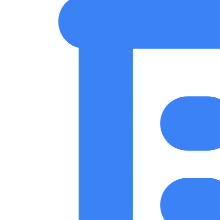
SEO-Beratung
Linkaufbau-Studie
SEO-Audit
Linkaufbau
SEO-Bera
So funktioniert es
Blog
Sprache
🇪🇸 ES
🇬🇧 EN
🇫🇷 FR
🇩🇪 DE
🇮🇹 IT
Anmelden