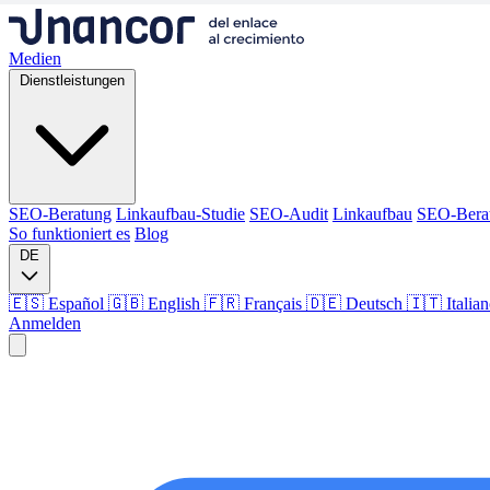
Medien
Dienstleistungen
SEO-Beratung
Linkaufbau-Studie
SEO-Audit
Linkaufbau
SEO-Bera
So funktioniert es
Blog
DE
🇪🇸 Español
🇬🇧 English
🇫🇷 Français
🇩🇪 Deutsch
🇮🇹 Italia
Anmelden
Medien
Dienstleistungen