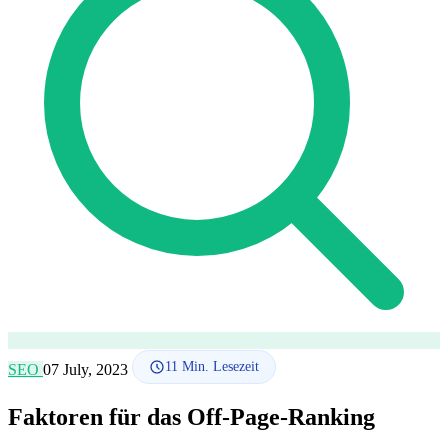
SEO-Beratung
Linkaufbau-Studie
SEO-Audit
Linkaufbau
SEO-
Beratung
SEO-Mentoring
So funktioniert es
Blog
Sprache
🇪🇸 ES
🇬🇧 EN
🇫🇷 FR
🇩🇪 DE
🇮🇹 IT
Anmelden
11
Min. Lesezeit
SEO
07 July, 2023
Faktoren für das Off-Page-Ranking