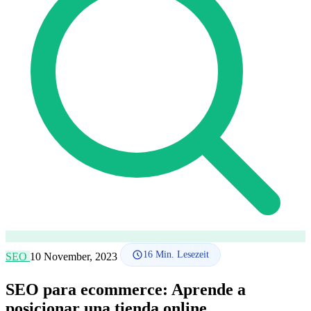
SEO-Beratung
Linkaufbau-Studie
SEO-Audit
Linkaufbau
SEO-
Beratung
SEO-Mentoring
So funktioniert es
Blog
Sprache
🇪🇸 ES
🇬🇧 EN
🇫🇷 FR
🇩🇪 DE
🇮🇹 IT
Anmelden
16
Min. Lesezeit
SEO
10 November, 2023
SEO para ecommerce: Aprende a
posicionar una tienda online