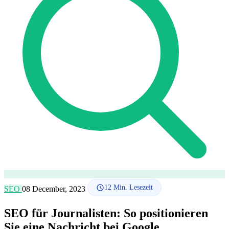
SEO-Beratung
Linkaufbau-Studie
SEO-Audit
Linkaufbau
SEO-
Beratung
SEO-Mentoring
So funktioniert es
Blog
Sprache
🇪🇸 ES
🇬🇧 EN
🇫🇷 FR
🇩🇪 DE
🇮🇹 IT
Anmelden
12
Min. Lesezeit
SEO
08 December, 2023
SEO für Journalisten: So positionieren
Sie eine Nachricht bei Google