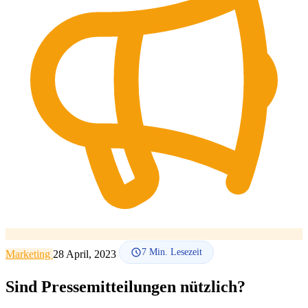
SEO-Beratung
Linkaufbau-Studie
SEO-Audit
Linkaufbau
SEO-
Beratung
SEO-Mentoring
So funktioniert es
Blog
Sprache
🇪🇸 ES
🇬🇧 EN
🇫🇷 FR
🇩🇪 DE
🇮🇹 IT
Anmelden
7
Min. Lesezeit
Marketing
28 April, 2023
Sind Pressemitteilungen nützlich?