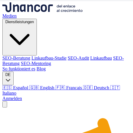
Medien
Dienstleistungen
SEO-Beratung
Linkaufbau-Studie
SEO-Audit
Linkaufbau
SEO-
Beratung
SEO-Mentoring
So funktioniert es
Blog
DE
🇪🇸 Español
🇬🇧 English
🇫🇷 Français
🇩🇪 Deutsch
🇮🇹
Italiano
Anmelden
Medien
Dienstleistungen