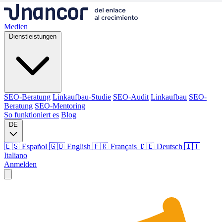
Medien
Dienstleistungen
SEO-Beratung
Linkaufbau-Studie
SEO-Audit
Linkaufbau
SEO-
Beratung
SEO-Mentoring
So funktioniert es
Blog
DE
🇪🇸 Español
🇬🇧 English
🇫🇷 Français
🇩🇪 Deutsch
🇮🇹
Italiano
Anmelden
Medien
Dienstleistungen