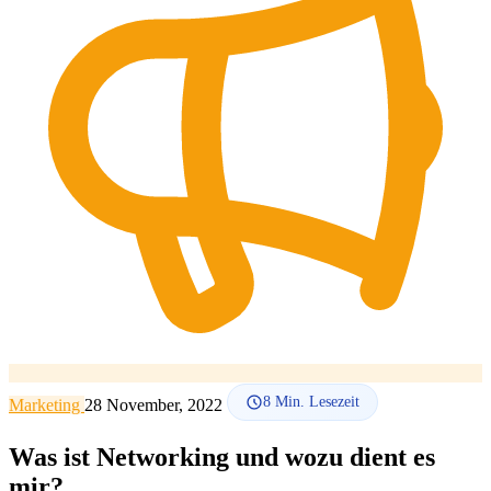
SEO-Beratung
Linkaufbau-Studie
SEO-Audit
Linkaufbau
SEO-
Beratung
SEO-Mentoring
So funktioniert es
Blog
Sprache
🇪🇸 ES
🇬🇧 EN
🇫🇷 FR
🇩🇪 DE
🇮🇹 IT
Anmelden
8
Min. Lesezeit
Marketing
28 November, 2022
Was ist Networking und wozu dient es
mir?