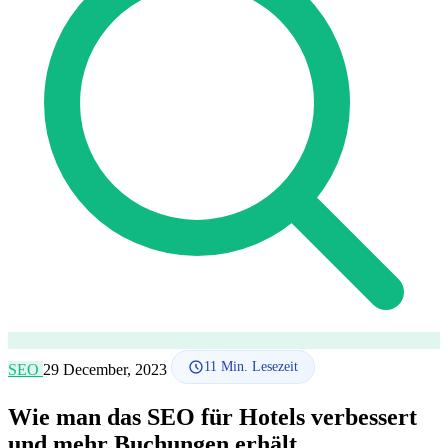
SEO-Beratung
Linkaufbau-Studie
SEO-Audit
Linkaufbau
SEO-
Beratung
SEO-Mentoring
So funktioniert es
Blog
Sprache
🇪🇸 ES
🇬🇧 EN
🇫🇷 FR
🇩🇪 DE
🇮🇹 IT
Anmelden
11
Min. Lesezeit
SEO
29 December, 2023
Wie man das SEO für Hotels verbessert
und mehr Buchungen erhält