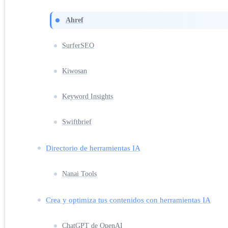
Ahref
SurferSEO
Kiwosan
Keyword Insights
Swiftbrief
Directorio de herramientas IA
Nanai Tools
Crea y optimiza tus contenidos con herramientas IA
ChatGPT de OpenAI