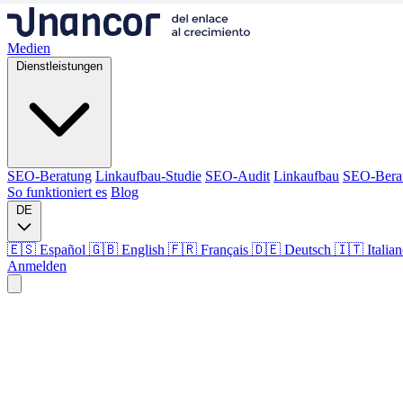
Medien
Dienstleistungen
SEO-Beratung
Linkaufbau-Studie
SEO-Audit
Linkaufbau
SEO-Bera
So funktioniert es
Blog
DE
🇪🇸 Español
🇬🇧 English
🇫🇷 Français
🇩🇪 Deutsch
🇮🇹 Italia
Anmelden
Medien
Dienstleistungen