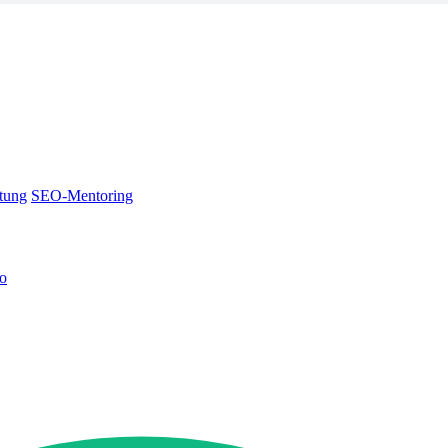
tung
SEO-Mentoring
no