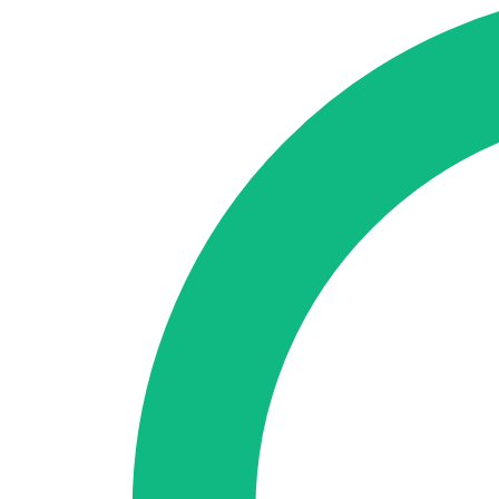
SEO-Beratung
Linkaufbau-Studie
SEO-Audit
Linkaufbau
SEO-Bera
So funktioniert es
Blog
Sprache
🇪🇸 ES
🇬🇧 EN
🇫🇷 FR
🇩🇪 DE
🇮🇹 IT
Anmelden