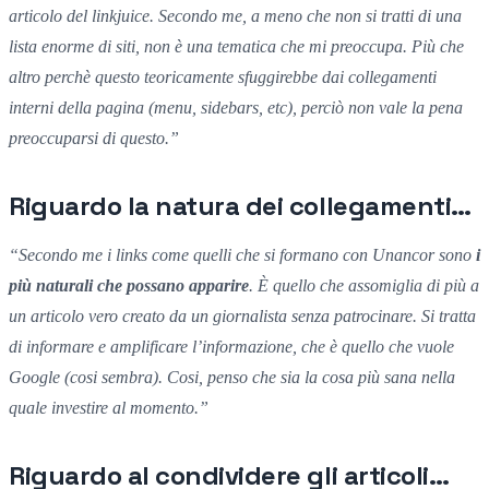
articolo del linkjuice.
Secondo me, a meno che non si tratti di una
lista enorme di siti, non è una tematica che mi preoccupa.
Più che
altro perchè
questo
teoricamente sfuggirebbe
dai collegamenti
interni della pagina (
menu, sidebars, etc),
perciò non vale la pena
preoccuparsi di questo.”
Riguardo la natura dei collegamenti…
“
Secondo me i links
come quelli che si formano con Unancor son
o
i
più naturali
che possano
apparire
.
È quello che assomiglia di più
a
un articolo vero creato
da un
giornalista senza patrocinare. S
i
tratta
di informar
e
e amplificare l’informazione,
che
è quello che vuole
Google (
cosi sembra).
Cosi,
penso che sia la cosa più sana
nella
quale investire al momento.”
Riguardo al condividere gli articoli…