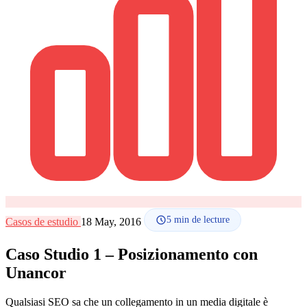
Comment ça marche
Blog
Langue
🇪🇸 ES
🇬🇧 EN
🇫🇷 FR
🇩🇪 DE
🇮🇹 IT
Se connecter
5
min de lecture
Casos de estudio
18 May, 2016
Caso Studio 1 – Posizionamento con
Unancor
Qualsiasi SEO sa che un collegamento in un media digitale è