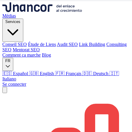
Médias
Services
Conseil SEO
Étude de Liens
Audit SEO
Link Building
Consulting
SEO
Mentorat SEO
Comment ça marche
Blog
FR
🇪🇸 Español
🇬🇧 English
🇫🇷 Français
🇩🇪 Deutsch
🇮🇹
Italiano
Se connecter
Médias
Services
Conseil SEO
Étude de Liens
Audit SEO
Link Building
Consulting
SEO
Mentorat SEO