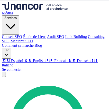
Médias
Services
Conseil SEO
Étude de Liens
Audit SEO
Link Building
Consulting
SEO
Mentorat SEO
Comment ça marche
Blog
FR
🇪🇸 Español
🇬🇧 English
🇫🇷 Français
🇩🇪 Deutsch
🇮🇹
Italiano
Se connecter
Médias
Services
Conseil SEO
Étude de Liens
Audit SEO
Link Building
Consulting
SEO
Mentorat SEO