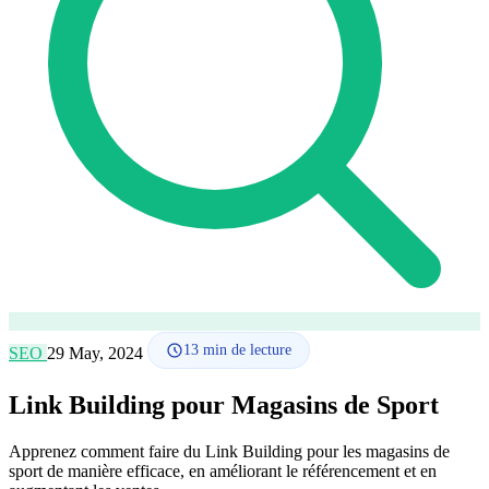
Comment ça marche
Blog
Langue
🇪🇸 ES
🇬🇧 EN
🇫🇷 FR
🇩🇪 DE
🇮🇹 IT
Se connecter
13
min de lecture
SEO
29 May, 2024
Link Building pour Magasins de Sport
Apprenez comment faire du Link Building pour les magasins de
sport de manière efficace, en améliorant le référencement et en