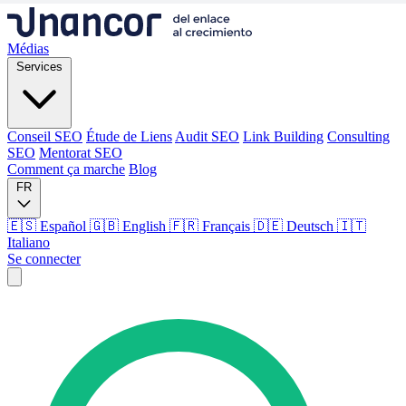
Médias
Services
Conseil SEO
Étude de Liens
Audit SEO
Link Building
Consulting
SEO
Mentorat SEO
Comment ça marche
Blog
FR
🇪🇸 Español
🇬🇧 English
🇫🇷 Français
🇩🇪 Deutsch
🇮🇹
Italiano
Se connecter
Médias
Services
Conseil SEO
Étude de Liens
Audit SEO
Link Building
Consulting
SEO
Mentorat SEO