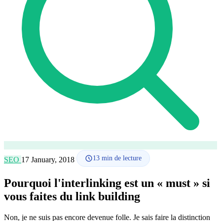
Comment ça marche
Blog
Langue
🇪🇸 ES
🇬🇧 EN
🇫🇷 FR
🇩🇪 DE
🇮🇹 IT
Se connecter
13
min de lecture
SEO
17 January, 2018
Pourquoi l'interlinking est un « must » si
vous faites du link building
Non, je ne suis pas encore devenue folle. Je sais faire la distinction