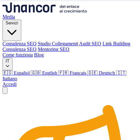
Media
Servizi
Consulenza SEO
Studio Collegamenti
Audit SEO
Link Building
Consulenza SEO
Mentoring SEO
Come funziona
Blog
IT
🇪🇸 Español
🇬🇧 English
🇫🇷 Français
🇩🇪 Deutsch
🇮🇹
Italiano
Accedi
Media
Servizi
Consulenza SEO
Studio Collegamenti
Audit SEO
Link Building
Consulenza SEO
Mentoring SEO
Come funziona
Blog