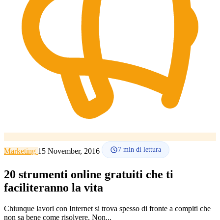
Lingua
🇪🇸 ES
🇬🇧 EN
🇫🇷 FR
🇩🇪 DE
🇮🇹 IT
Accedi
7
min di lettura
Marketing
15 November, 2016
20 strumenti online gratuiti che ti
faciliteranno la vita
Chiunque lavori con Internet si trova spesso di fronte a compiti che
non sa bene come risolvere. Non...