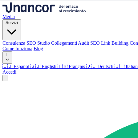
Media
Servizi
Consulenza SEO
Studio Collegamenti
Audit SEO
Link Building
Con
Come funziona
Blog
IT
🇪🇸 Español
🇬🇧 English
🇫🇷 Français
🇩🇪 Deutsch
🇮🇹 Italia
Accedi
Media
Servizi
Consulenza SEO
Studio Collegamenti
Audit SEO
Link Building
Con
Come funziona
Blog
Lingua
🇪🇸 ES
🇬🇧 EN
🇫🇷 FR
🇩🇪 DE
🇮🇹 IT