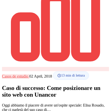
Lingua
🇪🇸 ES
🇬🇧 EN
🇫🇷 FR
🇩🇪 DE
🇮🇹 IT
Accedi
13
min di lettura
Casos de estudio
02 April, 2018
Caso di successo: Come posizionare un
sito web con Unancor
Oggi abbiamo il piacere di avere un'ospite speciale: Elisa Rosado,
che ci parlerà del suo caso di…