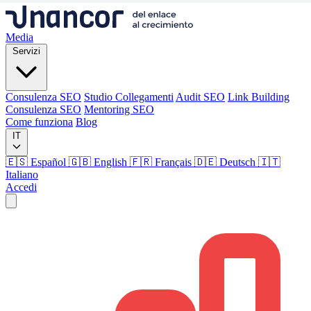
Media
Servizi
Consulenza SEO
Studio Collegamenti
Audit SEO
Link Building
Consulenza SEO
Mentoring SEO
Come funziona
Blog
IT
🇪🇸 Español
🇬🇧 English
🇫🇷 Français
🇩🇪 Deutsch
🇮🇹
Italiano
Accedi
Media
Servizi
Consulenza SEO
Studio Collegamenti
Audit SEO
Link Building
Consulenza SEO
Mentoring SEO
Come funziona
Blog