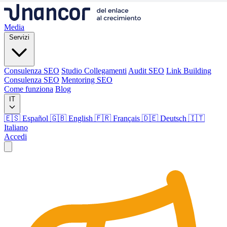
Media
Servizi
Consulenza SEO
Studio Collegamenti
Audit SEO
Link Building
Consulenza SEO
Mentoring SEO
Come funziona
Blog
IT
🇪🇸 Español
🇬🇧 English
🇫🇷 Français
🇩🇪 Deutsch
🇮🇹
Italiano
Accedi
Media
Servizi
Consulenza SEO
Studio Collegamenti
Audit SEO
Link Building
Consulenza SEO
Mentoring SEO
Come funziona
Blog