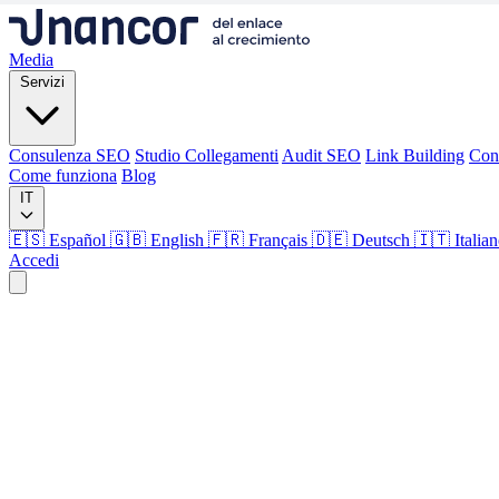
Media
Servizi
Consulenza SEO
Studio Collegamenti
Audit SEO
Link Building
Con
Come funziona
Blog
IT
🇪🇸 Español
🇬🇧 English
🇫🇷 Français
🇩🇪 Deutsch
🇮🇹 Italia
Accedi
Media
Servizi
Consulenza SEO
Studio Collegamenti
Audit SEO
Link Building
Con
Come funziona
Blog
Lingua
🇪🇸 ES
🇬🇧 EN
🇫🇷 FR
🇩🇪 DE
🇮🇹 IT