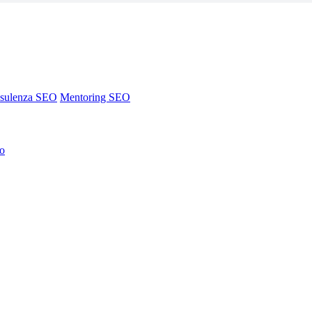
sulenza SEO
Mentoring SEO
no
sulenza SEO
Mentoring SEO