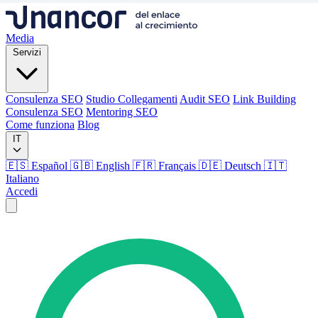
Media
Servizi
Consulenza SEO
Studio Collegamenti
Audit SEO
Link Building
Consulenza SEO
Mentoring SEO
Come funziona
Blog
IT
🇪🇸 Español
🇬🇧 English
🇫🇷 Français
🇩🇪 Deutsch
🇮🇹
Italiano
Accedi
Media
Servizi
Consulenza SEO
Studio Collegamenti
Audit SEO
Link Building
Consulenza SEO
Mentoring SEO
Come funziona
Blog