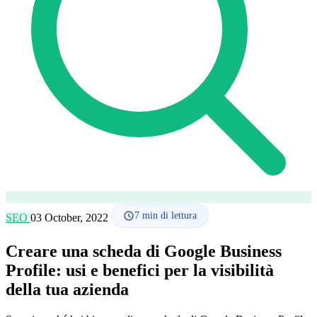
Lingua
🇪🇸 ES
🇬🇧 EN
🇫🇷 FR
🇩🇪 DE
🇮🇹 IT
Accedi
7
min di lettura
SEO
03 October, 2022
Creare una scheda di Google Business
Profile: usi e benefici per la visibilità
della tua azienda