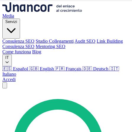
Media
Servizi
Consulenza SEO
Studio Collegamenti
Audit SEO
Link Building
Consulenza SEO
Mentoring SEO
Come funziona
Blog
IT
🇪🇸 Español
🇬🇧 English
🇫🇷 Français
🇩🇪 Deutsch
🇮🇹
Italiano
Accedi
Media
Servizi
Consulenza SEO
Studio Collegamenti
Audit SEO
Link Building
Consulenza SEO
Mentoring SEO
Come funziona
Blog