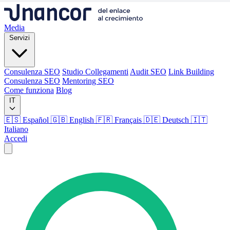
Media
Servizi
Consulenza SEO
Studio Collegamenti
Audit SEO
Link Building
Consulenza SEO
Mentoring SEO
Come funziona
Blog
IT
🇪🇸 Español
🇬🇧 English
🇫🇷 Français
🇩🇪 Deutsch
🇮🇹
Italiano
Accedi
Media
Servizi
Consulenza SEO
Studio Collegamenti
Audit SEO
Link Building
Consulenza SEO
Mentoring SEO
Come funziona
Blog