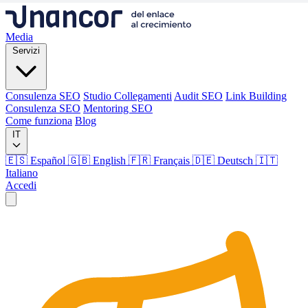
Media
Servizi
Consulenza SEO
Studio Collegamenti
Audit SEO
Link Building
Consulenza SEO
Mentoring SEO
Come funziona
Blog
IT
🇪🇸 Español
🇬🇧 English
🇫🇷 Français
🇩🇪 Deutsch
🇮🇹
Italiano
Accedi
Media
Servizi
Consulenza SEO
Studio Collegamenti
Audit SEO
Link Building
Consulenza SEO
Mentoring SEO
Come funziona
Blog