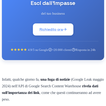
Esci dall'impasse
del tuo business
Richiedilo ora
4.9/5 su Google
+20.000 clienti
Risposta in 24h
Infatti, qualche giorno fa,
una fuga di notizie
(Google Leak maggio
2024) nell'API di Google Search Content Warehouse
rivela dati
sull'importanza dei link
, come che questi continueranno ad avere
peso.