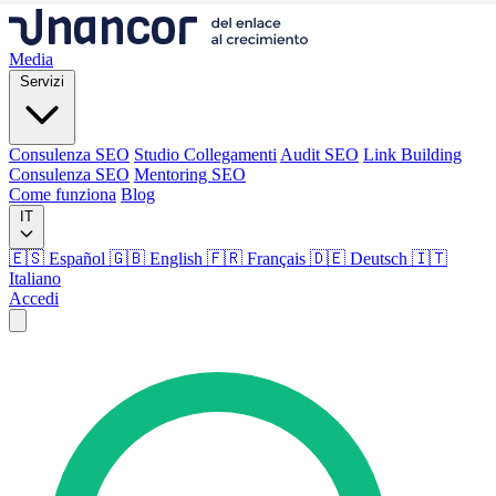
Media
Servizi
Consulenza SEO
Studio Collegamenti
Audit SEO
Link Building
Consulenza SEO
Mentoring SEO
Come funziona
Blog
IT
🇪🇸 Español
🇬🇧 English
🇫🇷 Français
🇩🇪 Deutsch
🇮🇹
Italiano
Accedi
Media
Servizi
Consulenza SEO
Studio Collegamenti
Audit SEO
Link Building
Consulenza SEO
Mentoring SEO
Come funziona
Blog