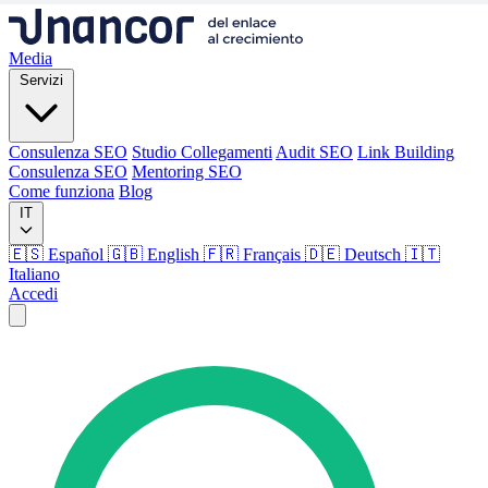
Media
Servizi
Consulenza SEO
Studio Collegamenti
Audit SEO
Link Building
Consulenza SEO
Mentoring SEO
Come funziona
Blog
IT
🇪🇸 Español
🇬🇧 English
🇫🇷 Français
🇩🇪 Deutsch
🇮🇹
Italiano
Accedi
Media
Servizi
Consulenza SEO
Studio Collegamenti
Audit SEO
Link Building
Consulenza SEO
Mentoring SEO
Come funziona
Blog