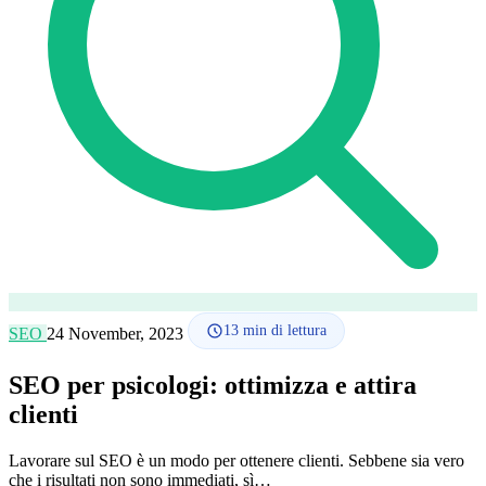
Lingua
🇪🇸 ES
🇬🇧 EN
🇫🇷 FR
🇩🇪 DE
🇮🇹 IT
Accedi
13
min di lettura
SEO
24 November, 2023
SEO per psicologi: ottimizza e attira
clienti
Lavorare sul SEO è un modo per ottenere clienti. Sebbene sia vero
che i risultati non sono immediati, sì…