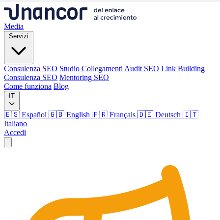
Media
Servizi
Consulenza SEO
Studio Collegamenti
Audit SEO
Link Building
Consulenza SEO
Mentoring SEO
Come funziona
Blog
IT
🇪🇸 Español
🇬🇧 English
🇫🇷 Français
🇩🇪 Deutsch
🇮🇹
Italiano
Accedi
Media
Servizi
Consulenza SEO
Studio Collegamenti
Audit SEO
Link Building
Consulenza SEO
Mentoring SEO
Come funziona
Blog