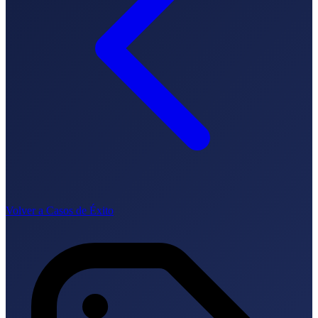
Lingua
🇪🇸 ES
🇬🇧 EN
🇫🇷 FR
🇩🇪 DE
🇮🇹 IT
Accedi
Volver a Casos de Éxito