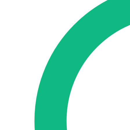
🇪🇸 ES
🇬🇧 EN
🇫🇷 FR
🇩🇪 DE
🇮🇹 IT
Acceder