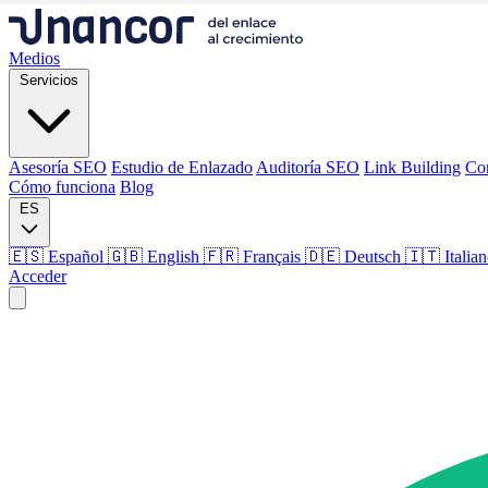
Medios
Servicios
Asesoría SEO
Estudio de Enlazado
Auditoría SEO
Link Building
Co
Cómo funciona
Blog
ES
🇪🇸 Español
🇬🇧 English
🇫🇷 Français
🇩🇪 Deutsch
🇮🇹 Italia
Acceder
Medios
Servicios
Asesoría SEO
Estudio de Enlazado
Auditoría SEO
Link Building
Co
Cómo funciona
Blog
Idioma