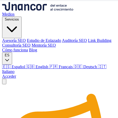
Medios
Servicios
Asesoría SEO
Estudio de Enlazado
Auditoría SEO
Link Building
Consultoría SEO
Mentoría SEO
Cómo funciona
Blog
ES
🇪🇸 Español
🇬🇧 English
🇫🇷 Français
🇩🇪 Deutsch
🇮🇹
Italiano
Acceder
Medios
Servicios
Asesoría SEO
Estudio de Enlazado
Auditoría SEO
Link Building
Consultoría SEO
Mentoría SEO