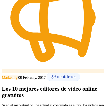
Cómo funciona
Blog
Idioma
🇪🇸 ES
🇬🇧 EN
🇫🇷 FR
🇩🇪 DE
🇮🇹 IT
Acceder
6
min de lectura
Marketing
09 February, 2017
Los 10 mejores editores de vídeo online
gratuitos
Si en el marketing online actual el contenido es el rey, los vídeos son