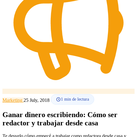
Cómo funciona
Blog
Idioma
🇪🇸 ES
🇬🇧 EN
🇫🇷 FR
🇩🇪 DE
🇮🇹 IT
Acceder
1
min de lectura
Marketing
25 July, 2018
Ganar dinero escribiendo: Cómo ser
redactor y trabajar desde casa
Te desvelo cómo empecé a trabajar como redactora desde casa y