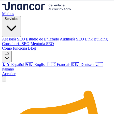
Medios
Servicios
Asesoría SEO
Estudio de Enlazado
Auditoría SEO
Link Building
Consultoría SEO
Mentoría SEO
Cómo funciona
Blog
ES
🇪🇸 Español
🇬🇧 English
🇫🇷 Français
🇩🇪 Deutsch
🇮🇹
Italiano
Acceder
Medios
Servicios
Asesoría SEO
Estudio de Enlazado
Auditoría SEO
Link Building
Consultoría SEO
Mentoría SEO