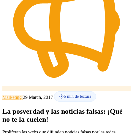
Cómo funciona
Blog
Idioma
🇪🇸 ES
🇬🇧 EN
🇫🇷 FR
🇩🇪 DE
🇮🇹 IT
Acceder
6
min de lectura
Marketing
29 March, 2017
La posverdad y las noticias falsas: ¡Qué
no te la cuelen!
Proliferan las webs que difunden noticias falsas por las redes