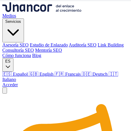
Medios
Servicios
Asesoría SEO
Estudio de Enlazado
Auditoría SEO
Link Building
Consultoría SEO
Mentoría SEO
Cómo funciona
Blog
ES
🇪🇸 Español
🇬🇧 English
🇫🇷 Français
🇩🇪 Deutsch
🇮🇹
Italiano
Acceder
Medios
Servicios
Asesoría SEO
Estudio de Enlazado
Auditoría SEO
Link Building
Consultoría SEO
Mentoría SEO