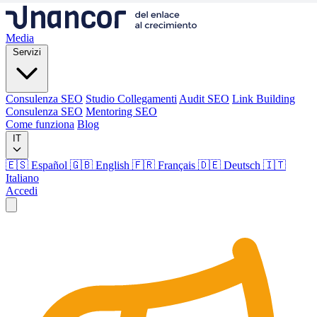
Media
Servizi
Consulenza SEO
Studio Collegamenti
Audit SEO
Link Building
Consulenza SEO
Mentoring SEO
Come funziona
Blog
IT
🇪🇸 Español
🇬🇧 English
🇫🇷 Français
🇩🇪 Deutsch
🇮🇹
Italiano
Accedi
Media
Servizi
Consulenza SEO
Studio Collegamenti
Audit SEO
Link Building
Consulenza SEO
Mentoring SEO
Come funziona
Blog