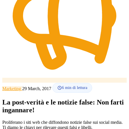
Lingua
🇪🇸 ES
🇬🇧 EN
🇫🇷 FR
🇩🇪 DE
🇮🇹 IT
Accedi
6
min di lettura
Marketing
29 March, 2017
La post-verità e le notizie false: Non farti
ingannare!
Proliferano i siti web che diffondono notizie false sui social media.
Ti diamo le chiavi per rilevare questi falsi e libelli.