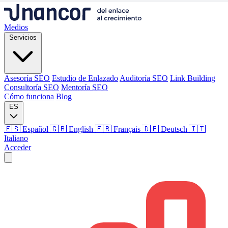
Medios
Servicios
Asesoría SEO
Estudio de Enlazado
Auditoría SEO
Link Building
Consultoría SEO
Mentoría SEO
Cómo funciona
Blog
ES
🇪🇸 Español
🇬🇧 English
🇫🇷 Français
🇩🇪 Deutsch
🇮🇹
Italiano
Acceder
Medios
Servicios
Asesoría SEO
Estudio de Enlazado
Auditoría SEO
Link Building
Consultoría SEO
Mentoría SEO