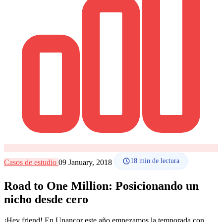
Cómo funciona
Blog
Idioma
🇪🇸 ES
🇬🇧 EN
🇫🇷 FR
🇩🇪 DE
🇮🇹 IT
Acceder
18
min de lectura
Casos de estudio
09 January, 2018
Road to One Million: Posicionando un
nicho desde cero
¡Hey friend! En Unancor este año empezamos la temporada con