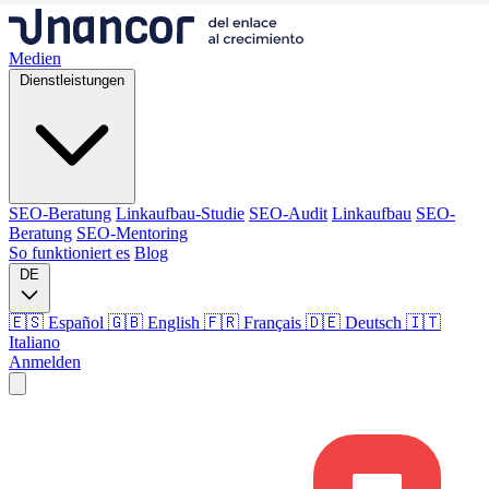
Medien
Dienstleistungen
SEO-Beratung
Linkaufbau-Studie
SEO-Audit
Linkaufbau
SEO-
Beratung
SEO-Mentoring
So funktioniert es
Blog
DE
🇪🇸 Español
🇬🇧 English
🇫🇷 Français
🇩🇪 Deutsch
🇮🇹
Italiano
Anmelden
Medien
Dienstleistungen