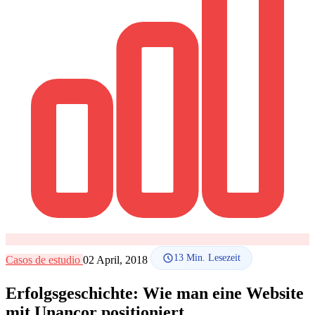
SEO-Beratung
Linkaufbau-Studie
SEO-Audit
Linkaufbau
SEO-
Beratung
SEO-Mentoring
So funktioniert es
Blog
Sprache
🇪🇸 ES
🇬🇧 EN
🇫🇷 FR
🇩🇪 DE
🇮🇹 IT
Anmelden
13
Min. Lesezeit
Casos de estudio
02 April, 2018
Erfolgsgeschichte: Wie man eine Website
mit Unancor positioniert