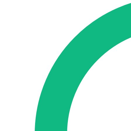
SEO-Beratung
Linkaufbau-Studie
SEO-Audit
Linkaufbau
SEO-Bera
So funktioniert es
Blog
Sprache
🇪🇸 ES
🇬🇧 EN
🇫🇷 FR
🇩🇪 DE
🇮🇹 IT
Anmelden