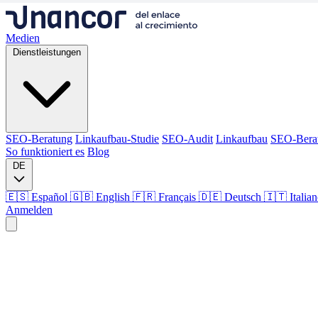
Medien
Dienstleistungen
SEO-Beratung
Linkaufbau-Studie
SEO-Audit
Linkaufbau
SEO-Bera
So funktioniert es
Blog
DE
🇪🇸 Español
🇬🇧 English
🇫🇷 Français
🇩🇪 Deutsch
🇮🇹 Italia
Anmelden
Medien
Dienstleistungen