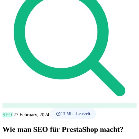
SEO-Beratung
Linkaufbau-Studie
SEO-Audit
Linkaufbau
SEO-
Beratung
SEO-Mentoring
So funktioniert es
Blog
Sprache
🇪🇸 ES
🇬🇧 EN
🇫🇷 FR
🇩🇪 DE
🇮🇹 IT
Anmelden
13
Min. Lesezeit
SEO
27 February, 2024
Wie man SEO für PrestaShop macht?