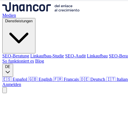
Medien
Dienstleistungen
SEO-Beratung
Linkaufbau-Studie
SEO-Audit
Linkaufbau
SEO-Bera
So funktioniert es
Blog
DE
🇪🇸 Español
🇬🇧 English
🇫🇷 Français
🇩🇪 Deutsch
🇮🇹 Italia
Anmelden
Medien
Dienstleistungen