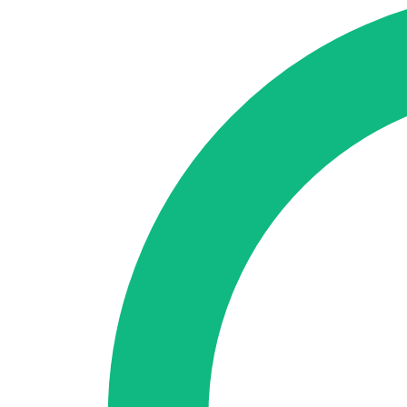
SEO-Beratung
Linkaufbau-Studie
SEO-Audit
Linkaufbau
SEO-Bera
So funktioniert es
Blog
Sprache
🇪🇸 ES
🇬🇧 EN
🇫🇷 FR
🇩🇪 DE
🇮🇹 IT
Anmelden