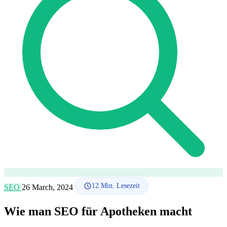
SEO-Beratung
Linkaufbau-Studie
SEO-Audit
Linkaufbau
SEO-
Beratung
SEO-Mentoring
So funktioniert es
Blog
Sprache
🇪🇸 ES
🇬🇧 EN
🇫🇷 FR
🇩🇪 DE
🇮🇹 IT
Anmelden
12
Min. Lesezeit
SEO
26 March, 2024
Wie man SEO für Apotheken macht