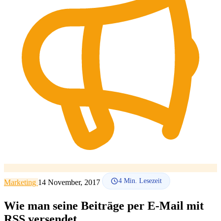
SEO-Beratung
Linkaufbau-Studie
SEO-Audit
Linkaufbau
SEO-
Beratung
SEO-Mentoring
So funktioniert es
Blog
Sprache
🇪🇸 ES
🇬🇧 EN
🇫🇷 FR
🇩🇪 DE
🇮🇹 IT
Anmelden
4
Min. Lesezeit
Marketing
14 November, 2017
Wie man seine Beiträge per E-Mail mit
RSS versendet