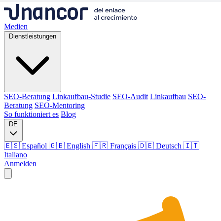
Medien
Dienstleistungen
SEO-Beratung
Linkaufbau-Studie
SEO-Audit
Linkaufbau
SEO-
Beratung
SEO-Mentoring
So funktioniert es
Blog
DE
🇪🇸 Español
🇬🇧 English
🇫🇷 Français
🇩🇪 Deutsch
🇮🇹
Italiano
Anmelden
Medien
Dienstleistungen