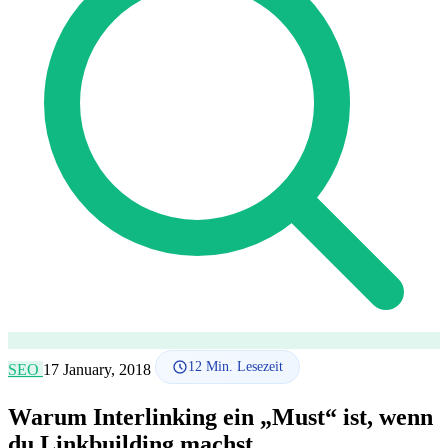
SEO-Beratung
Linkaufbau-Studie
SEO-Audit
Linkaufbau
SEO-
Beratung
SEO-Mentoring
So funktioniert es
Blog
Sprache
🇪🇸 ES
🇬🇧 EN
🇫🇷 FR
🇩🇪 DE
🇮🇹 IT
Anmelden
12
Min. Lesezeit
SEO
17 January, 2018
Warum Interlinking ein „Must“ ist, wenn
du Linkbuilding machst