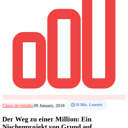
SEO-Beratung
Linkaufbau-Studie
SEO-Audit
Linkaufbau
SEO-
Beratung
SEO-Mentoring
So funktioniert es
Blog
Sprache
🇪🇸 ES
🇬🇧 EN
🇫🇷 FR
🇩🇪 DE
🇮🇹 IT
Anmelden
18
Min. Lesezeit
Casos de estudio
09 January, 2018
Der Weg zu einer Million: Ein
Nischenprojekt von Grund auf