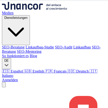
Medien
Dienstleistungen
SEO-Beratung
Linkaufbau-Studie
SEO-Audit
Linkaufbau
SEO-
Beratung
SEO-Mentoring
So funktioniert es
Blog
DE
🇪🇸 Español
🇬🇧 English
🇫🇷 Français
🇩🇪 Deutsch
🇮🇹
Italiano
Anmelden
Medien
Dienstleistungen