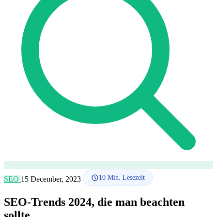
SEO-Beratung
Linkaufbau-Studie
SEO-Audit
Linkaufbau
SEO-
Beratung
SEO-Mentoring
So funktioniert es
Blog
Sprache
🇪🇸 ES
🇬🇧 EN
🇫🇷 FR
🇩🇪 DE
🇮🇹 IT
Anmelden
10
Min. Lesezeit
SEO
15 December, 2023
SEO-Trends 2024, die man beachten
sollte