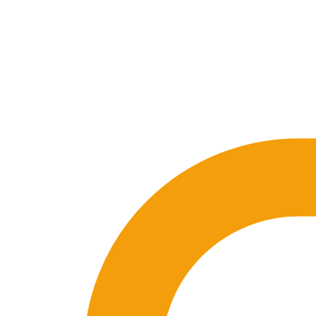
SEO-Beratung
Linkaufbau-Studie
SEO-Audit
Linkaufbau
SEO-Bera
So funktioniert es
Blog
Sprache
🇪🇸 ES
🇬🇧 EN
🇫🇷 FR
🇩🇪 DE
🇮🇹 IT
Anmelden