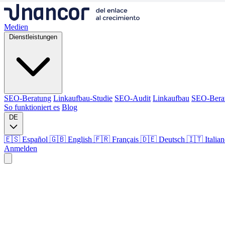
Medien
Dienstleistungen
SEO-Beratung
Linkaufbau-Studie
SEO-Audit
Linkaufbau
SEO-Bera
So funktioniert es
Blog
DE
🇪🇸 Español
🇬🇧 English
🇫🇷 Français
🇩🇪 Deutsch
🇮🇹 Italia
Anmelden
Medien
Dienstleistungen