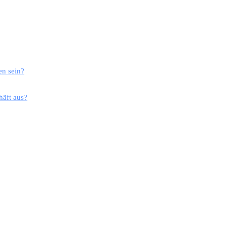
en sein?
häft aus?