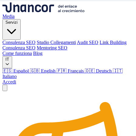
Media
Servizi
Consulenza SEO
Studio Collegamenti
Audit SEO
Link Building
Consulenza SEO
Mentoring SEO
Come funziona
Blog
IT
🇪🇸 Español
🇬🇧 English
🇫🇷 Français
🇩🇪 Deutsch
🇮🇹
Italiano
Accedi
Media
Servizi
Consulenza SEO
Studio Collegamenti
Audit SEO
Link Building
Consulenza SEO
Mentoring SEO
Come funziona
Blog