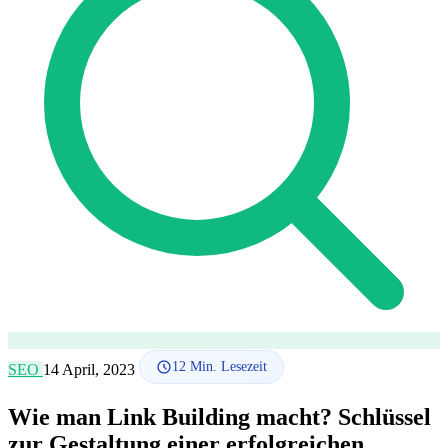
SEO-Beratung
Linkaufbau-Studie
SEO-Audit
Linkaufbau
SEO-
Beratung
SEO-Mentoring
So funktioniert es
Blog
Sprache
🇪🇸 ES
🇬🇧 EN
🇫🇷 FR
🇩🇪 DE
🇮🇹 IT
Anmelden
12
Min. Lesezeit
SEO
14 April, 2023
Wie man Link Building macht? Schlüssel
zur Gestaltung einer erfolgreichen